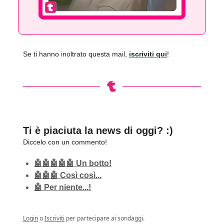
Se ti hanno inoltrato questa mail,
iscriviti qui
!
Ti è piaciuta la news di oggi? :)
Diccelo con un commento!
🤖🤖🤖🤖🤖 Un botto!
🤖🤖🤖 Così così...
🤖 Per niente...!
Login
o
Iscriviti
per partecipare ai sondaggi.