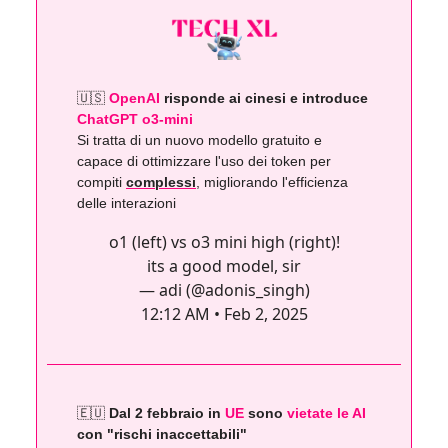
🇺🇸
OpenAI
risponde ai cinesi e introduce
ChatGPT o3-mini
Si tratta di un nuovo modello gratuito e
capace di ottimizzare l'uso dei token per
compiti
complessi
, migliorando l'efficienza
delle interazioni
o1 (left) vs o3 mini high (right)!
its a good model, sir
— adi (@adonis_singh)
12:12 AM • Feb 2, 2025
🇪🇺
Dal 2 febbraio in
UE
sono
vietate le AI
con "rischi inaccettabili"