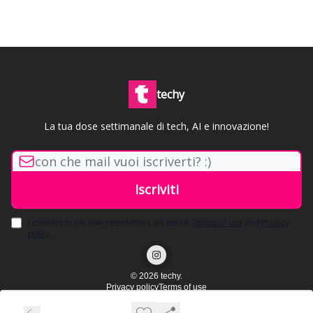
techy
La tua dose settimanale di tech, AI e innovazione!
I consent to receive newsletters via email.
Terms of use
and
Privacy
policy
.
© 2026 techy.
Privacy policy
Terms of use
Powered by beehiiv