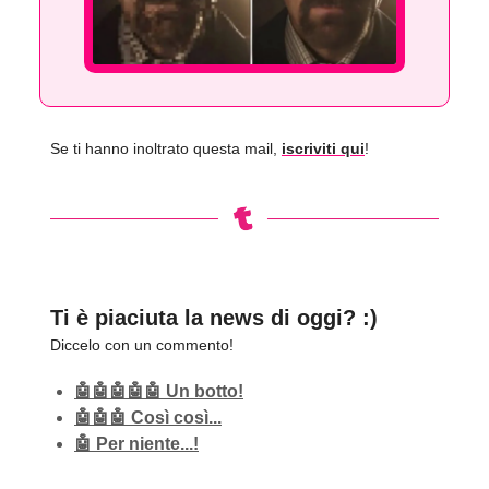
Se ti hanno inoltrato questa mail,
iscriviti qui
!
Ti è piaciuta la news di oggi? :)
Diccelo con un commento!
🤖🤖🤖🤖🤖 Un botto!
🤖🤖🤖 Così così...
🤖 Per niente...!