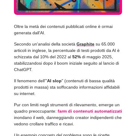
Oltre la metà dei contenuti pubblicati online è ormai
generata dall'AI.
Secondo un'analisi della società
Graphite
su 65.000
articoli in inglese, la percentuale di testi prodotti da AI è
schizzata dal 10% del 2022 al
52%
di maggio 2025,
stabilizzandosi dopo il boom iniziale seguito al lancio di
ChatGPT.
Il fenomeno dell'"
AI slop
" (contenuti di bassa qualità
prodotti in massa) sta soffocando informazioni affidabili
su internet.
Pur con limiti negli strumenti di rilevamento, emerge un
quadro preoccupante:
farm di contenuti automatizzati
inondano il web, danneggiando creator indipendenti che
vedono crollare traffico e ricavi.
Un esempio concreto del problema sono le ricette