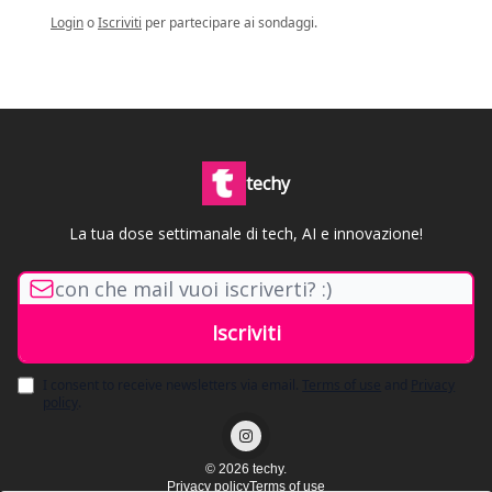
Login
o
Iscriviti
per partecipare ai sondaggi.
techy
La tua dose settimanale di tech, AI e innovazione!
I consent to receive newsletters via email.
Terms of use
and
Privacy
policy
.
© 2026 techy.
Privacy policy
Terms of use