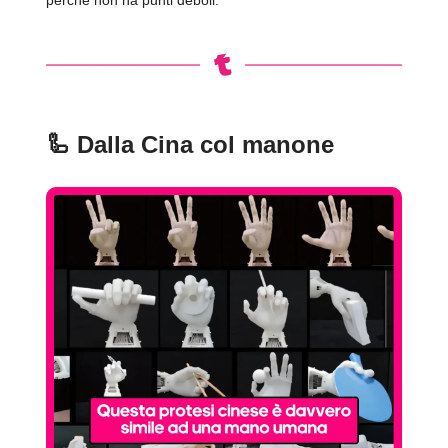
perché non ha punti deboli.
🦾
Dalla Cina col manone