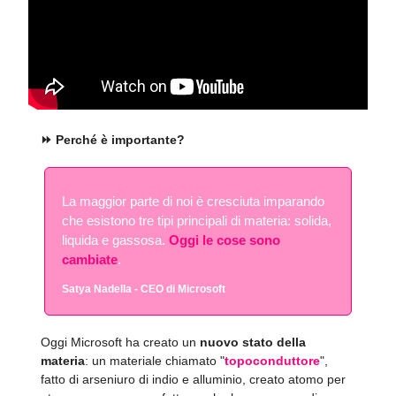
⏩️ Perché è importante?
La maggior parte di noi è cresciuta imparando
che esistono tre tipi principali di materia: solida,
liquida e gassosa.
Oggi le cose sono
cambiate
.
Satya Nadella - CEO di Microsoft
Oggi Microsoft ha creato un
nuovo stato della
materia
: un materiale chiamato "
topoconduttore
",
fatto di arseniuro di indio e alluminio, creato atomo per