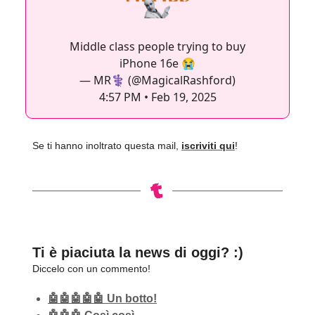
Middle class people trying to buy
iPhone 16e 😭
— MR⚕️ (@MagicalRashford)
4:57 PM • Feb 19, 2025
Se ti hanno inoltrato questa mail,
iscriviti qui
!
Ti è piaciuta la news di oggi? :)
Diccelo con un commento!
🤖🤖🤖🤖🤖 Un botto!