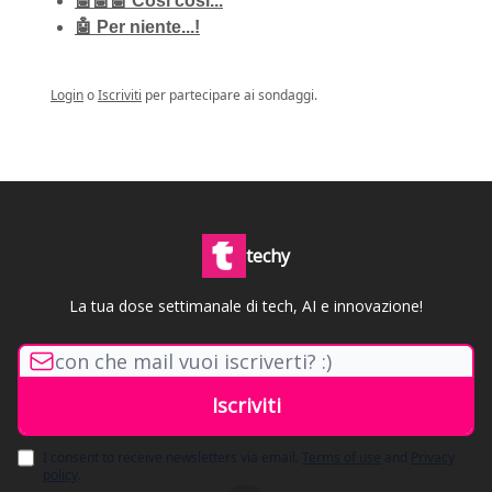
🤖🤖🤖 Così così...
🤖 Per niente...!
Login
o
Iscriviti
per partecipare ai sondaggi.
techy
La tua dose settimanale di tech, AI e innovazione!
I consent to receive newsletters via email.
Terms of use
and
Privacy
policy
.