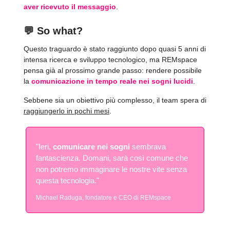
aver ricevuto il messaggio
.
💬
So what?
Questo traguardo è stato raggiunto dopo quasi 5 anni di
intensa ricerca e sviluppo tecnologico, ma REMspace
pensa già al prossimo grande passo: rendere possibile
la
comunicazione in tempo reale nei sogni lucidi
.
Sebbene sia un obiettivo più complesso, il team spera di
raggiungerlo in pochi mesi
.
"Ieri,
comunicare nei sogni
sembrava
fantascienza. Domani, sarà così comune che
non potremo immaginare le nostre vite senza
questa tecnologia."
Michael Raduga, fondatore e CEO di REMspace