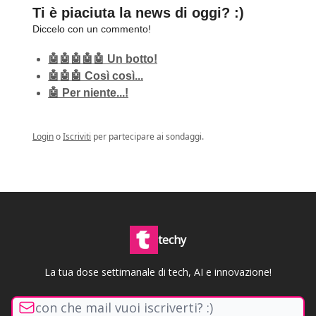
Ti è piaciuta la news di oggi? :)
Diccelo con un commento!
🤖🤖🤖🤖🤖 Un botto!
🤖🤖🤖 Così così...
🤖 Per niente...!
Login
o
Iscriviti
per partecipare ai sondaggi.
techy
La tua dose settimanale di tech, AI e innovazione!