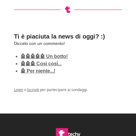
Ti è piaciuta la news di oggi? :)
Diccelo con un commento!
🤖🤖🤖🤖🤖 Un botto!
🤖🤖🤖 Così così...
🤖 Per niente...!
Login
o
Iscriviti
per partecipare ai sondaggi.
techy