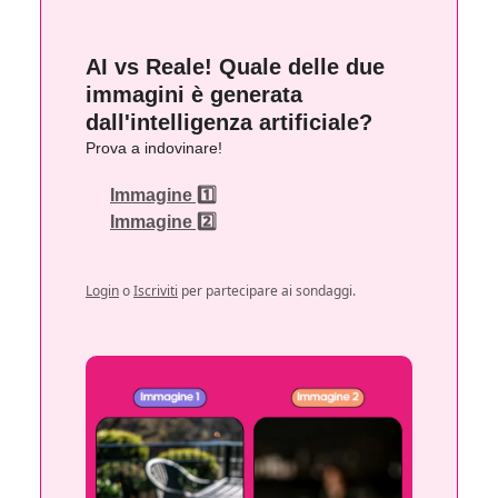
AI vs Reale! Quale delle due
immagini è generata
dall'intelligenza artificiale?
Prova a indovinare!
Immagine 1️⃣
Immagine 2️⃣
Login
o
Iscriviti
per partecipare ai sondaggi.