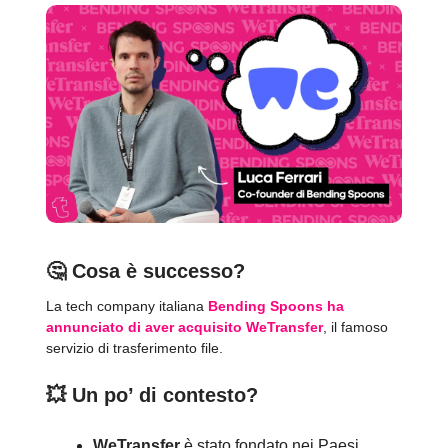
🤔
Cosa è successo?
La tech company italiana
Bending Spoons ha
annunciato di aver acquisito WeTransfer
, il famoso
servizio di trasferimento file.
💥
Un po’ di contesto?
WeTransfer
è stato fondato nei Paesi