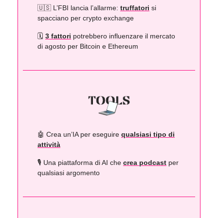
🇺🇸 L’FBI lancia l’allarme:
truffatori
si
spacciano per crypto exchange
🗓️
3 fattori
potrebbero influenzare il mercato
di agosto per Bitcoin e Ethereum
🤖 Crea un’IA per eseguire
qualsiasi tipo di
attività
🎙️ Una piattaforma di AI che
crea podcast
per
qualsiasi argomento