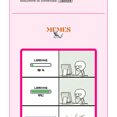
soluzione di continuità (
Tablize
)