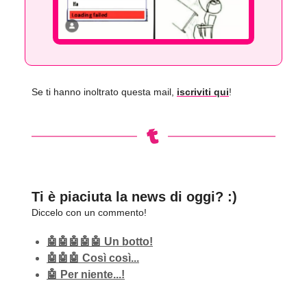
Se ti hanno inoltrato questa mail,
iscriviti qui
!
Ti è piaciuta la news di oggi? :)
Diccelo con un commento!
🤖🤖🤖🤖🤖 Un botto!
🤖🤖🤖 Così così...
🤖 Per niente...!