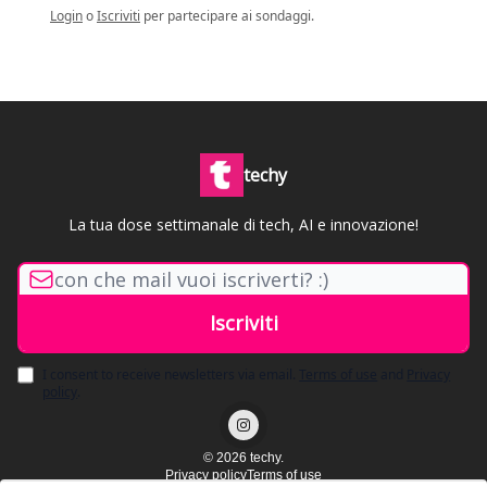
Login
o
Iscriviti
per partecipare ai sondaggi.
techy
La tua dose settimanale di tech, AI e innovazione!
I consent to receive newsletters via email.
Terms of use
and
Privacy
policy
.
© 2026 techy.
Privacy policy
Terms of use