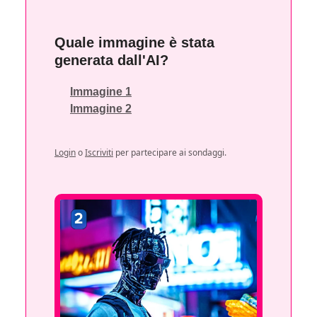
Quale immagine è stata
generata dall'AI?
Immagine 1
Immagine 2
Login
o
Iscriviti
per partecipare ai sondaggi.